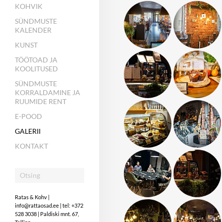
KOHVIK
SÜNDMUSTE
KALENDER
KUNST
TÖÖTOAD JA
KOOLITUSED
SÜNDMUSTE
KORRALDAMINE JA
RUUMIDE RENT
E-POOD
GALERII
KONTAKT
Ratas & Kohv |
info@rattaosad.ee | tel: +372
528 3038 | Paldiski mnt. 67,