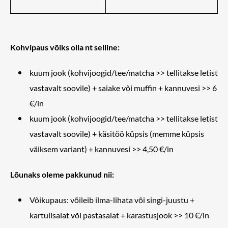
Kohvipaus võiks olla nt selline:
kuum jook (kohvijoogid/tee/matcha >> tellitakse letist
vastavalt soovile) + saiake või muffin + kannuvesi >> 6
€/in
kuum jook (kohvijoogid/tee/matcha >> tellitakse letist
vastavalt soovile) + käsitöö küpsis (memme küpsis
väiksem variant) + kannuvesi >> 4,50 €/in
Lõunaks oleme pakkunud nii:
Võikupaus: võileib ilma-lihata või singi-juustu +
kartulisalat või pastasalat + karastusjook >> 10 €/in