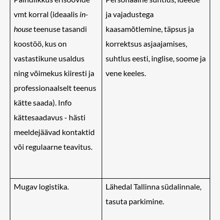
vmt korral (ideaalis
in-
ja vajadustega
house
teenuse tasandi
kaasamõtlemine, täpsus ja
koostöö, kus on
korrektsus asjaajamises,
vastastikune usaldus
suhtlus eesti, inglise, soome ja
ning võimekus kiiresti ja
vene keeles.
professionaalselt teenus
kätte saada). Info
kättesaadavus - hästi
meeldejäävad kontaktid
või regulaarne teavitus.
Mugav logistika.
Lähedal Tallinna südalinnale,
tasuta parkimine.