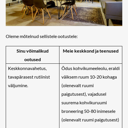
Oleme mõtelnud sellistele ootustele:
Sinu võimalikud
Meie keskkond ja teenused
ootused
Keskkonnavahetus,
Õdus kohvikumeeleolu, eraldi
tavapärasest rutiinist
väiksem ruum 10-20 kohaga
väljumine.
(olenevalt ruumi
paigutusest), vajadusel
suurema kohvikuruumi
broneering 50-80 inimesele
(olenevalt ruumi paigutusest)