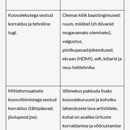
Koosolekutega seotud
Olemas kõik baastingimused:
korraldus ja tehniline
ruum, mööbel (sh diivanid
tugi.
mugavamaks olemiseks),
valgustus,
pistikupesad/pikendused,
ekraan (HDMI), wifi, kõlarid ja
muu helitehnika
Mitteformaalsete
Võimekus pakkuda lisaks
koosviibimistega seotud
koosolekuruumi ja kohviku
korraldus (tähtpäevad,
lahendusele lava artistidele,
jõulupeod jne).
kohal on avalike ürituste
korraldamise ja võõrustamise