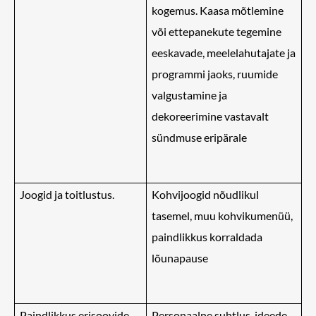
kogemus. Kaasa mõtlemine
või ettepanekute tegemine
eeskavade, meelelahutajate ja
programmi jaoks, ruumide
valgustamine ja
dekoreerimine vastavalt
sündmuse eripärale
Joogid ja toitlustus.
Kohvijoogid nõudlikul
tasemel, muu kohvikumenüü,
paindlikkus korraldada
lõunapause
Paindlikkus erisoovide
Personaalne suhtlus, ideede